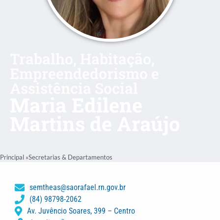
Trabalho, Habitação,
Empreendedorismo e
Assistência Social
Maria Edilene
Martins de Araújo
Principal »
Secretarias & Departamentos
semtheas@saorafael.rn.gov.br
(84) 98798-2062
Av. Juvêncio Soares, 399 – Centro