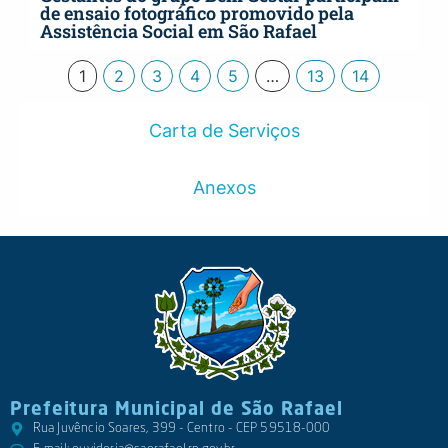
de ensaio fotográfico promovido pela
Assistência Social em São Rafael
1
2
3
4
5
…
13
14
Carta de Serviços
Anexos
Prefeitura Municipal de São Rafael
Rua Juvêncio Soares, 399 - Centro - CEP 59518-000