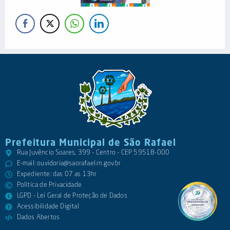
Prefeitura Municipal de São Rafael
Rua Juvêncio Soares, 399 - Centro - CEP 59518-000
E-mail:
ouvidoria@saorafael.rn.gov.br
Expediente: das 07 as 13hr
Política de Privacidade
LGPD - Lei Geral de Proteção de Dados
Acessibilidade Digital
Dados Abertos