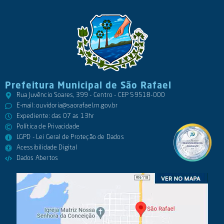
Prefeitura Municipal de São Rafael
Rua Juvêncio Soares, 399 - Centro - CEP 59518-000
E-mail:
ouvidoria@saorafael.rn.gov.br
Expediente: das 07 as 13hr
Política de Privacidade
LGPD - Lei Geral de Proteção de Dados
Acessibilidade Digital
Dados Abertos