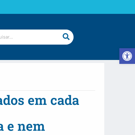
Abrir 
cados em cada
a e nem