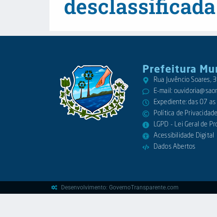
desclassificada
Prefeitura Mu
Rua Juvêncio Soares,
E-mail:
ouvidoria@saora
Expediente: das 07 as
Política de Privacidad
LGPD - Lei Geral de P
Acessibilidade Digital
Dados Abertos
Desenvolvimento: GovernoTransparente.com