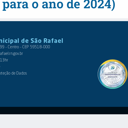
 para o ano de 2024)
nicipal de São Rafael
 399 - Centro - CEP 59518-000
fael.rn.gov.br
 13hr
e
roteção de Dados