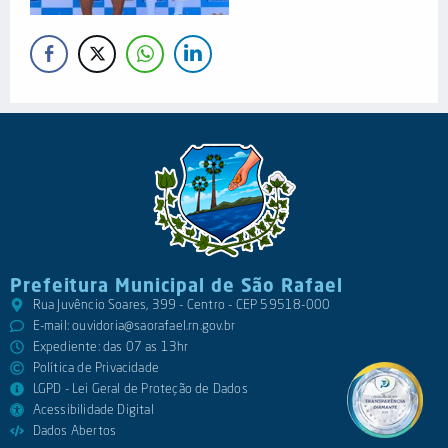
Prefeitura Municipal de São Rafael
Rua Juvêncio Soares, 399 - Centro - CEP 59518-000
E-mail:
ouvidoria@saorafael.rn.gov.br
Expediente: das 07 as 13hr
Política de Privacidade
LGPD - Lei Geral de Proteção de Dados
Acessibilidade Digital
Dados Abertos