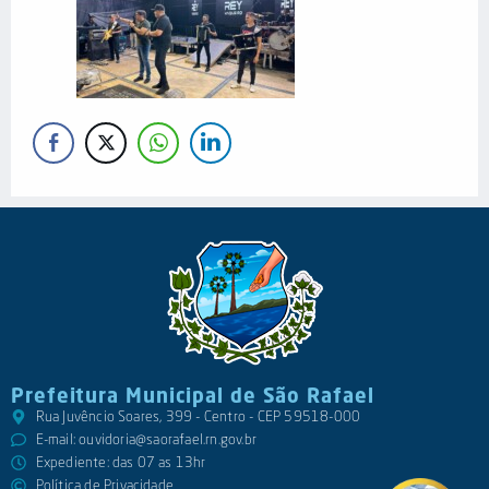
Prefeitura Municipal de São Rafael
Rua Juvêncio Soares, 399 - Centro - CEP 59518-000
E-mail:
ouvidoria@saorafael.rn.gov.br
Expediente: das 07 as 13hr
Política de Privacidade