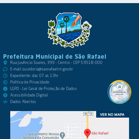
Prefeitura Municipal de São Rafael
Rua Juvêncio Soares, 399 - Centro - CEP 59518-000
E-mail:
ouvidoria@saorafael.rn.gov.br
Expediente: das 07 as 13hr
Política de Privacidade
LGPD - Lei Geral de Proteção de Dados
Acessibilidade Digital
Dados Abertos