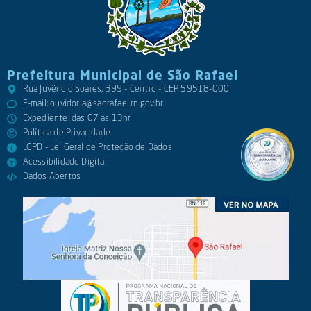
Prefeitura Municipal de São Rafael
Rua Juvêncio Soares, 399 - Centro - CEP 59518-000
E-mail:
ouvidoria@saorafael.rn.gov.br
Expediente: das 07 as 13hr
Política de Privacidade
LGPD - Lei Geral de Proteção de Dados
Acessibilidade Digital
Dados Abertos