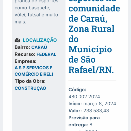
prática de esportes
comunidade
como basquete,
vôlei, futsal e muito
de Caraú,
mais.
Zona Rural
do
LOCALIZAÇÃO
Município
Bairro:
CARAÚ
Recurso:
FEDERAL
de São
Empresa:
Rafael/RN.
A S P SERVIÇOS E
COMÉRCIO EIRELI
Tipo da Obra:
CONSTRUÇÃO
Código:
480.002.2024
Início:
março 8, 2024
Valor:
238.583,43
Previsão para
entrega:
8,