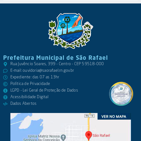
Prefeitura Municipal de São Rafael
Rua Juvêncio Soares, 399 - Centro - CEP 59518-000
E-mail:
ouvidoria@saorafael.rn.gov.br
Expediente: das 07 as 13hr
Política de Privacidade
LGPD - Lei Geral de Proteção de Dados
Acessibilidade Digital
Dados Abertos