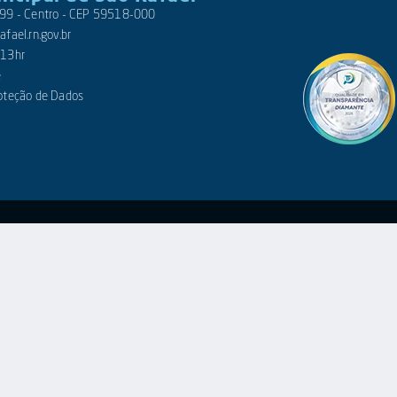
 399 - Centro - CEP 59518-000
fael.rn.gov.br
 13hr
e
roteção de Dados