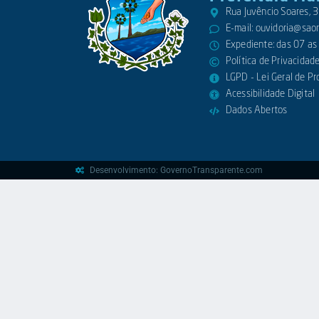
Rua Juvêncio Soares,
E-mail:
ouvidoria@saora
Expediente: das 07 as
Política de Privacidad
LGPD - Lei Geral de P
Acessibilidade Digital
Dados Abertos
Desenvolvimento: GovernoTransparente.com