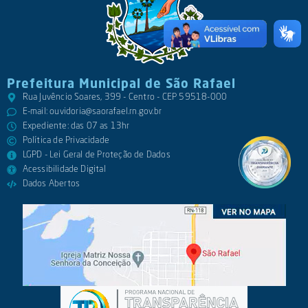
Prefeitura Municipal de São Rafael
Rua Juvêncio Soares, 399 - Centro - CEP 59518-000
E-mail:
ouvidoria@saorafael.rn.gov.br
Expediente: das 07 as 13hr
Política de Privacidade
LGPD - Lei Geral de Proteção de Dados
Acessibilidade Digital
Dados Abertos