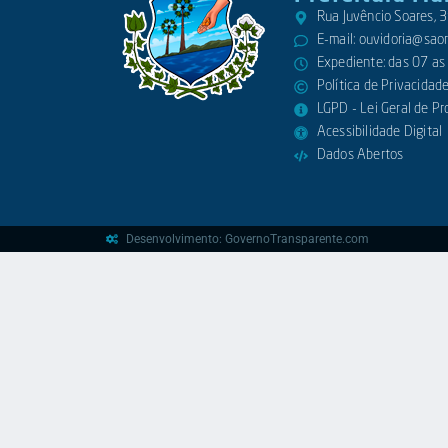
Rua Juvêncio Soares,
E-mail:
ouvidoria@saora
Expediente: das 07 as
Política de Privacidad
LGPD - Lei Geral de P
Acessibilidade Digital
Dados Abertos
Desenvolvimento: GovernoTransparente.com