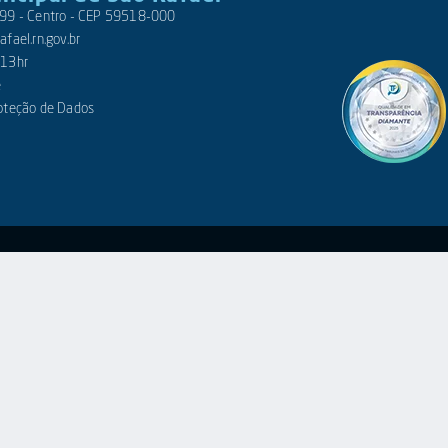
 399 - Centro - CEP 59518-000
fael.rn.gov.br
 13hr
e
roteção de Dados