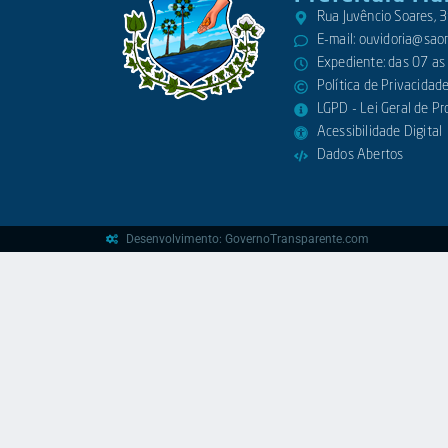
Rua Juvêncio Soares,
E-mail:
ouvidoria@saora
Expediente: das 07 as
Política de Privacidad
LGPD - Lei Geral de P
Acessibilidade Digital
Dados Abertos
Desenvolvimento: GovernoTransparente.com