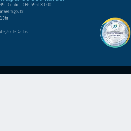
 399 - Centro - CEP 59518-000
fael.rn.gov.br
 13hr
e
roteção de Dados