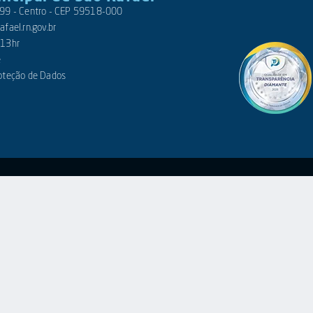
 399 - Centro - CEP 59518-000
fael.rn.gov.br
 13hr
e
roteção de Dados