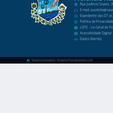
Rua Juvêncio Soares,
E-mail:
ouvidoria@saora
Expediente: das 07 as
Política de Privacidad
LGPD - Lei Geral de P
Acessibilidade Digital
Dados Abertos
Desenvolvimento: GovernoTransparente.com