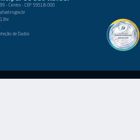
 399 - Centro - CEP 59518-000
fael.rn.gov.br
 13hr
e
roteção de Dados