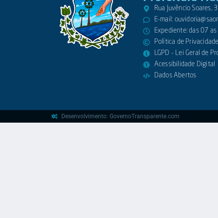
Rua Juvêncio Soares,
E-mail:
ouvidoria@saora
Expediente: das 07 as
Política de Privacidad
LGPD - Lei Geral de P
Acessibilidade Digital
Dados Abertos
Desenvolvimento: GovernoTransparente.com