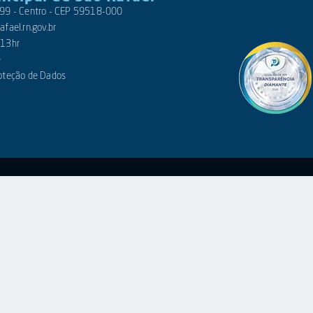
 399 - Centro - CEP 59518-000
fael.rn.gov.br
 13hr
e
roteção de Dados