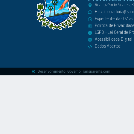
Rua Juvêncio Soares,
E-mail:
ouvidoria@saora
Expediente: das 07 as
Política de Privacidad
LGPD - Lei Geral de P
Acessibilidade Digital
Dados Abertos
Desenvolvimento: GovernoTransparente.com