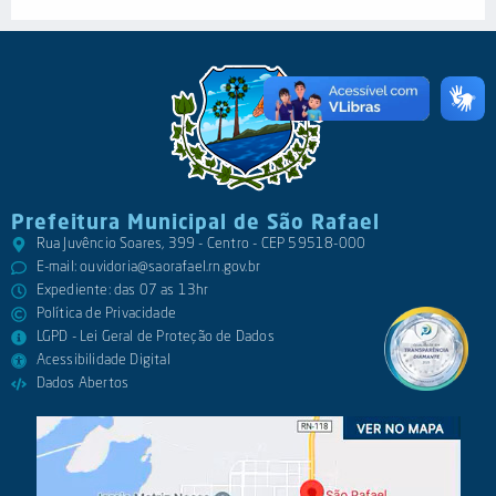
Prefeitura Municipal de São Rafael
Rua Juvêncio Soares, 399 - Centro - CEP 59518-000
E-mail:
ouvidoria@saorafael.rn.gov.br
Expediente: das 07 as 13hr
Política de Privacidade
LGPD - Lei Geral de Proteção de Dados
Acessibilidade Digital
Dados Abertos