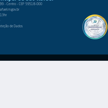
 399 - Centro - CEP 59518-000
fael.rn.gov.br
 13hr
e
roteção de Dados