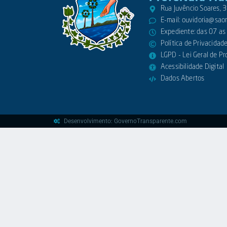
Rua Juvêncio Soares,
E-mail:
ouvidoria@saora
Expediente: das 07 as
Política de Privacidad
LGPD - Lei Geral de P
Acessibilidade Digital
Dados Abertos
Desenvolvimento: GovernoTransparente.com