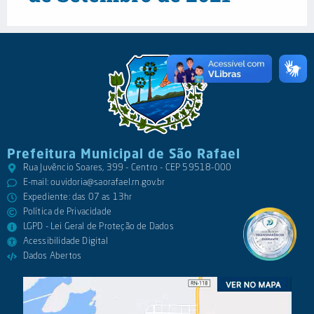
Prefeitura Municipal de São Rafael
Rua Juvêncio Soares, 399 - Centro - CEP 59518-000
E-mail:
ouvidoria@saorafael.rn.gov.br
Expediente: das 07 as 13hr
Política de Privacidade
LGPD - Lei Geral de Proteção de Dados
Acessibilidade Digital
Dados Abertos