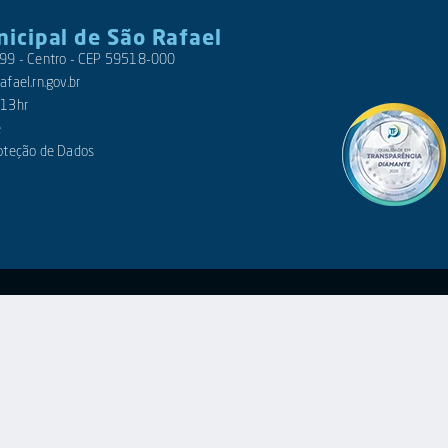
nicipal de São Rafael
 399 - Centro - CEP 59518-000
fael.rn.gov.br
 13hr
e
roteção de Dados