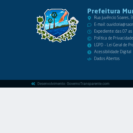
Prefeitura Mu
Rua Juvêncio Soares,
E-mail:
ouvidoria@saora
Expediente: das 07 as
Política de Privacidad
LGPD - Lei Geral de P
Acessibilidade Digital
Dados Abertos
Desenvolvimento: GovernoTransparente.com