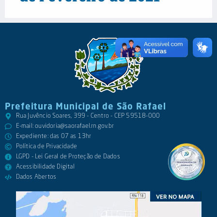
Prefeitura Municipal de São Rafael
Rua Juvêncio Soares, 399 - Centro - CEP 59518-000
E-mail:
ouvidoria@saorafael.rn.gov.br
Expediente: das 07 as 13hr
Política de Privacidade
LGPD - Lei Geral de Proteção de Dados
Acessibilidade Digital
Dados Abertos