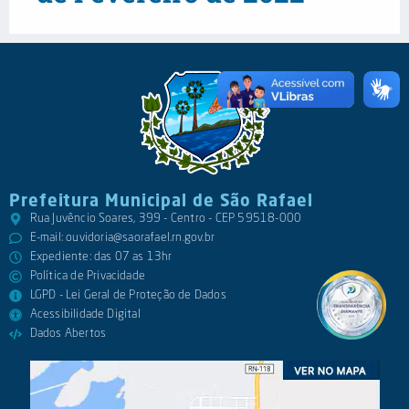
Prefeitura Municipal de São Rafael
Rua Juvêncio Soares, 399 - Centro - CEP 59518-000
E-mail:
ouvidoria@saorafael.rn.gov.br
Expediente: das 07 as 13hr
Política de Privacidade
LGPD - Lei Geral de Proteção de Dados
Acessibilidade Digital
Dados Abertos