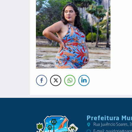
Prefeitura Mu
Rua Juvêncio Soares,
E-mail:
ouvidoria@saora