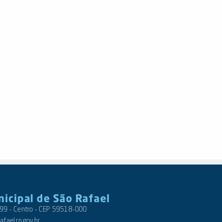
nicipal de São Rafael
 399 - Centro - CEP 59518-000
fael.rn.gov.br