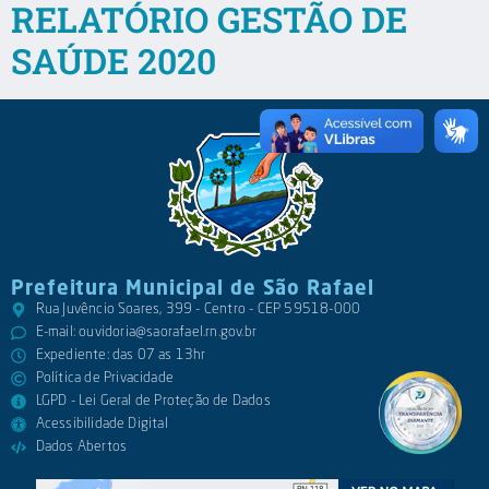
RELATÓRIO GESTÃO DE
SAÚDE 2020
Prefeitura Municipal de São Rafael
Rua Juvêncio Soares, 399 - Centro - CEP 59518-000
E-mail:
ouvidoria@saorafael.rn.gov.br
Expediente: das 07 as 13hr
Política de Privacidade
LGPD - Lei Geral de Proteção de Dados
Acessibilidade Digital
Dados Abertos