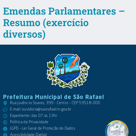
Emendas Parlamentares –
Resumo (exercício
diversos)
Prefeitura Municipal de São Rafael
Rua Juvêncio Soares, 399 - Centro - CEP 59518-000
E-mail:
ouvidoria@saorafael.rn.gov.br
Expediente: das 07 as 13hr
Política de Privacidade
LGPD - Lei Geral de Proteção de Dados
Acessibilidade Digital