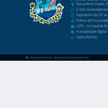
Rua Juvêncio Soares,
E-mail:
ouvidoria@saora
Expediente: das 07 as
Política de Privacidad
LGPD - Lei Geral de P
Acessibilidade Digital
Dados Abertos
Desenvolvimento: GovernoTransparente.com