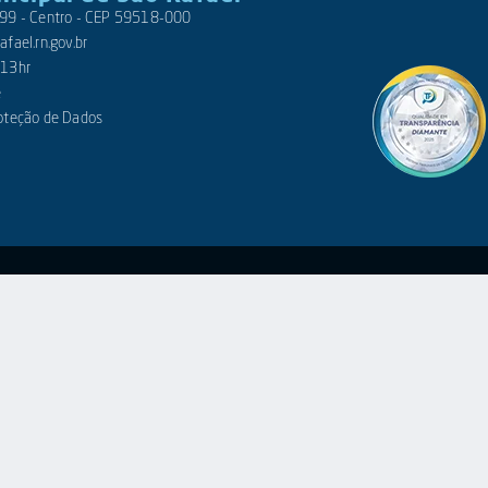
 399 - Centro - CEP 59518-000
fael.rn.gov.br
 13hr
e
roteção de Dados