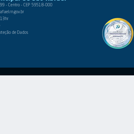
 399 - Centro - CEP 59518-000
fael.rn.gov.br
 13hr
e
roteção de Dados