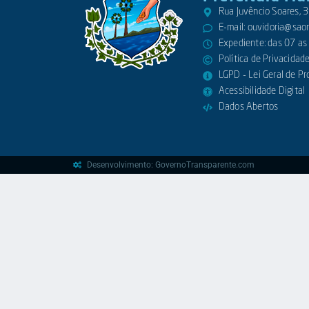
Rua Juvêncio Soares,
E-mail:
ouvidoria@saora
Expediente: das 07 as
Política de Privacidad
LGPD - Lei Geral de P
Acessibilidade Digital
Dados Abertos
Desenvolvimento: GovernoTransparente.com