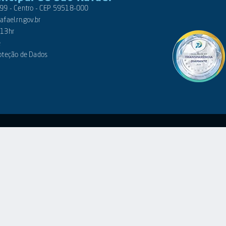
 399 - Centro - CEP 59518-000
fael.rn.gov.br
 13hr
e
roteção de Dados