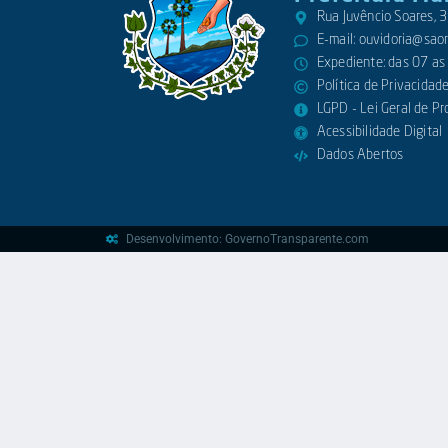
Rua Juvêncio Soares,
E-mail:
ouvidoria@saora
Expediente: das 07 as
Política de Privacidad
LGPD - Lei Geral de P
Acessibilidade Digital
Dados Abertos
Desenvolvimento: GovernoTransparente.com