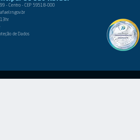
 399 - Centro - CEP 59518-000
fael.rn.gov.br
 13hr
e
roteção de Dados