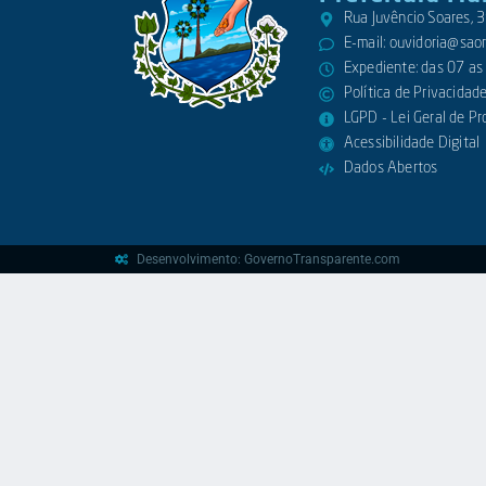
Rua Juvêncio Soares,
E-mail:
ouvidoria@saora
Expediente: das 07 as
Política de Privacidad
LGPD - Lei Geral de P
Acessibilidade Digital
Dados Abertos
Desenvolvimento: GovernoTransparente.com