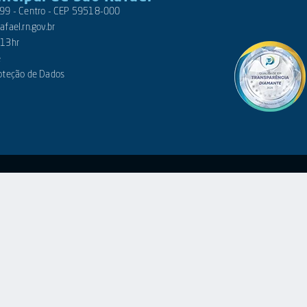
 399 - Centro - CEP 59518-000
fael.rn.gov.br
 13hr
e
roteção de Dados