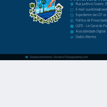
Rua Juvêncio Soares,
E-mail:
ouvidoria@saora
Expediente: das 07 as
Política de Privacidad
LGPD - Lei Geral de P
Acessibilidade Digital
Dados Abertos
Desenvolvimento: GovernoTransparente.com