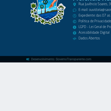
Rua Juvêncio Soares,
E-mail:
ouvidoria@saora
Expediente: das 07 as
Política de Privacidad
LGPD - Lei Geral de P
Acessibilidade Digital
Dados Abertos
Desenvolvimento: GovernoTransparente.com