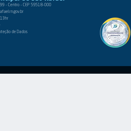
 399 - Centro - CEP 59518-000
fael.rn.gov.br
 13hr
e
roteção de Dados