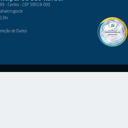
 399 - Centro - CEP 59518-000
fael.rn.gov.br
 13hr
e
roteção de Dados