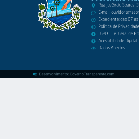
Rua Juvêncio Soares,
E-mail:
ouvidoria@saora
Expediente: das 07 as
Política de Privacidad
LGPD - Lei Geral de P
Acessibilidade Digital
Dados Abertos
Desenvolvimento: GovernoTransparente.com