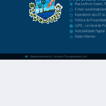
Rua Juvêncio Soares,
E-mail:
ouvidoria@saora
Expediente: das 07 as
Política de Privacidad
LGPD - Lei Geral de P
Acessibilidade Digital
Dados Abertos
Desenvolvimento: GovernoTransparente.com