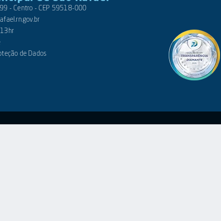
 399 - Centro - CEP 59518-000
fael.rn.gov.br
 13hr
e
roteção de Dados