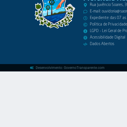
Rua Juvêncio Soares,
E-mail:
ouvidoria@saora
Expediente: das 07 as
Política de Privacidad
LGPD - Lei Geral de P
Acessibilidade Digital
Dados Abertos
Desenvolvimento: GovernoTransparente.com