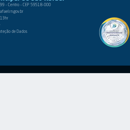
 399 - Centro - CEP 59518-000
fael.rn.gov.br
 13hr
e
roteção de Dados