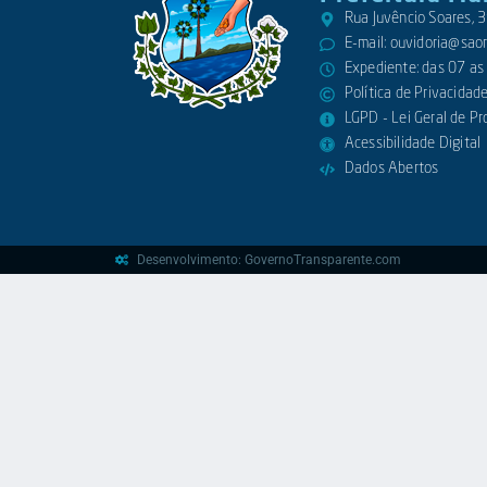
Rua Juvêncio Soares,
E-mail:
ouvidoria@saora
Expediente: das 07 as
Política de Privacidad
LGPD - Lei Geral de P
Acessibilidade Digital
Dados Abertos
Desenvolvimento: GovernoTransparente.com