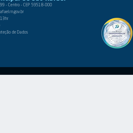
 399 - Centro - CEP 59518-000
fael.rn.gov.br
 13hr
e
roteção de Dados