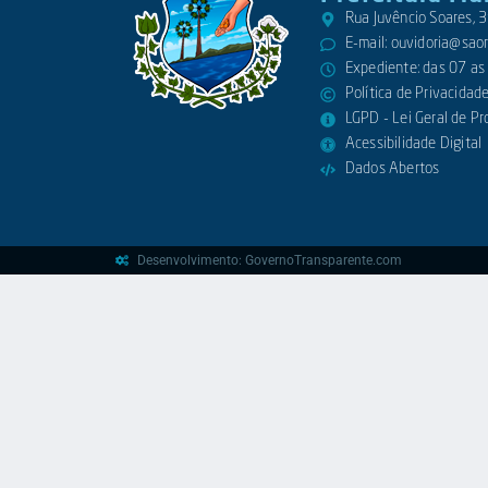
Rua Juvêncio Soares,
E-mail:
ouvidoria@saora
Expediente: das 07 as
Política de Privacidad
LGPD - Lei Geral de P
Acessibilidade Digital
Dados Abertos
Desenvolvimento: GovernoTransparente.com