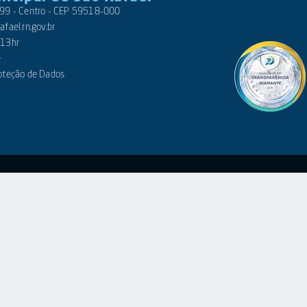
 399 - Centro - CEP 59518-000
fael.rn.gov.br
 13hr
e
roteção de Dados