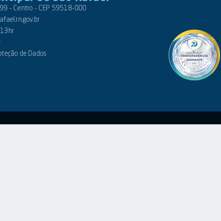
 399 - Centro - CEP 59518-000
fael.rn.gov.br
 13hr
e
roteção de Dados