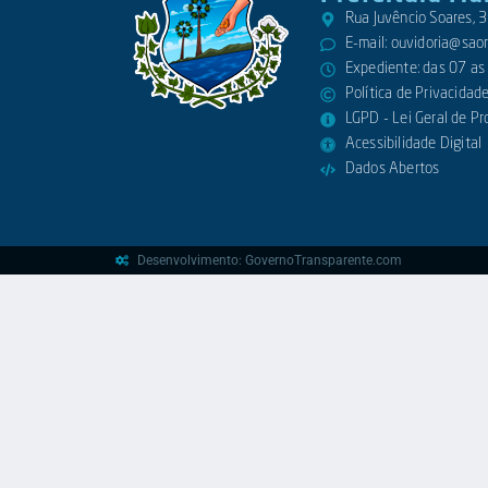
Rua Juvêncio Soares,
E-mail:
ouvidoria@saora
Expediente: das 07 as
Política de Privacidad
LGPD - Lei Geral de P
Acessibilidade Digital
Dados Abertos
Desenvolvimento: GovernoTransparente.com