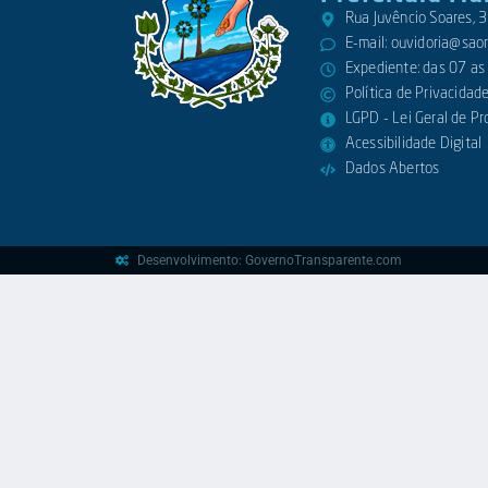
Rua Juvêncio Soares,
E-mail:
ouvidoria@saora
Expediente: das 07 as
Política de Privacidad
LGPD - Lei Geral de P
Acessibilidade Digital
Dados Abertos
Desenvolvimento: GovernoTransparente.com