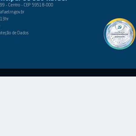
 399 - Centro - CEP 59518-000
fael.rn.gov.br
 13hr
e
roteção de Dados