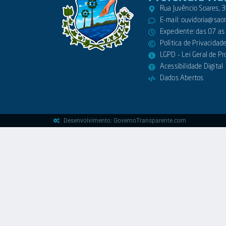
Rua Juvêncio Soares,
E-mail:
ouvidoria@saora
Expediente: das 07 as
Política de Privacidad
LGPD - Lei Geral de P
Acessibilidade Digital
Dados Abertos
Desenvolvimento: GovernoTransparente.com