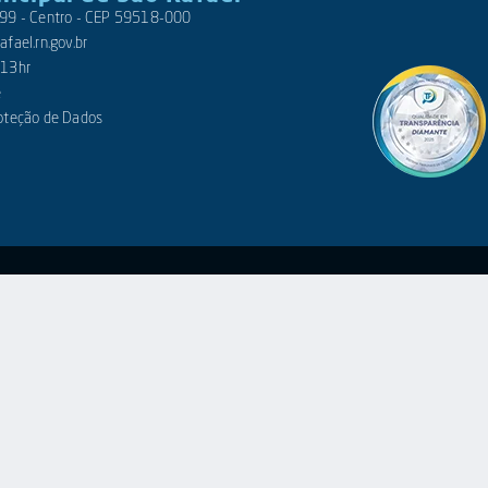
 399 - Centro - CEP 59518-000
fael.rn.gov.br
 13hr
e
roteção de Dados