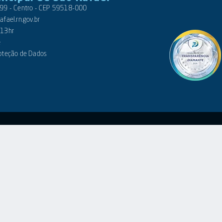
 399 - Centro - CEP 59518-000
fael.rn.gov.br
 13hr
e
roteção de Dados