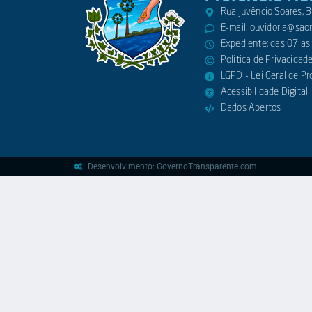
Rua Juvêncio Soares,
E-mail:
ouvidoria@saora
Expediente: das 07 as
Política de Privacidad
LGPD - Lei Geral de P
Acessibilidade Digital
Dados Abertos
Desenvolvimento: GovernoTransparente.com