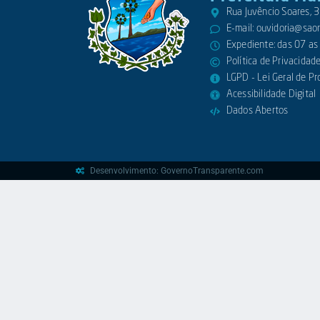
Rua Juvêncio Soares,
E-mail:
ouvidoria@saora
Expediente: das 07 as
Política de Privacidad
LGPD - Lei Geral de P
Acessibilidade Digital
Dados Abertos
Desenvolvimento: GovernoTransparente.com