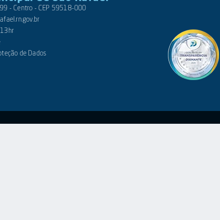
 399 - Centro - CEP 59518-000
fael.rn.gov.br
 13hr
e
roteção de Dados