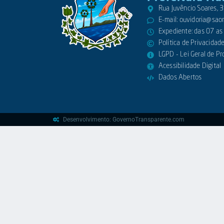
Rua Juvêncio Soares,
E-mail:
ouvidoria@saora
Expediente: das 07 as
Política de Privacidad
LGPD - Lei Geral de P
Acessibilidade Digital
Dados Abertos
Desenvolvimento: GovernoTransparente.com