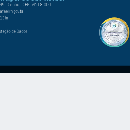
 399 - Centro - CEP 59518-000
fael.rn.gov.br
 13hr
e
roteção de Dados