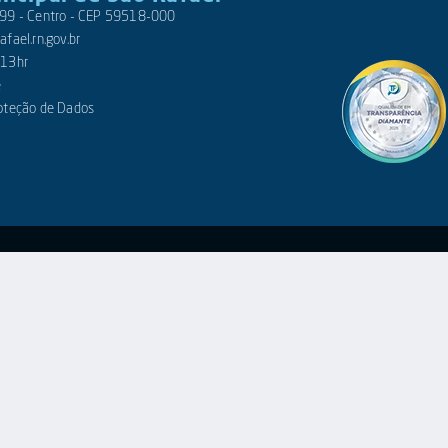
 399 - Centro - CEP 59518-000
fael.rn.gov.br
 13hr
e
roteção de Dados