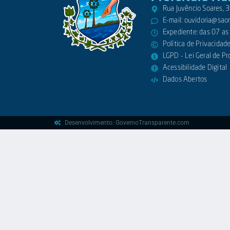
Rua Juvêncio Soares,
E-mail:
ouvidoria@saora
Expediente: das 07 as
Política de Privacidad
LGPD - Lei Geral de P
Acessibilidade Digital
Dados Abertos
Desenvolvimento: GovernoTransparente.com