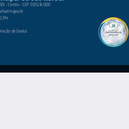
 399 - Centro - CEP 59518-000
fael.rn.gov.br
 13hr
e
roteção de Dados