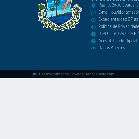
Rua Juvêncio Soares,
E-mail:
ouvidoria@saora
Expediente: das 07 as
Política de Privacidad
LGPD - Lei Geral de P
Acessibilidade Digital
Dados Abertos
Desenvolvimento: GovernoTransparente.com