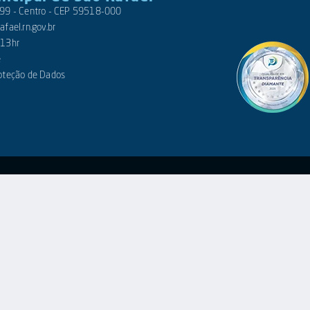
 399 - Centro - CEP 59518-000
fael.rn.gov.br
 13hr
e
roteção de Dados