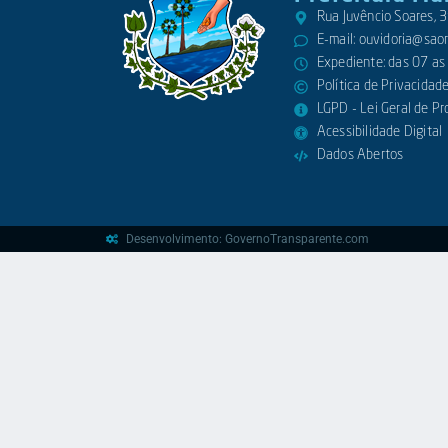
Rua Juvêncio Soares,
E-mail:
ouvidoria@saora
Expediente: das 07 as
Política de Privacidad
LGPD - Lei Geral de P
Acessibilidade Digital
Dados Abertos
Desenvolvimento: GovernoTransparente.com