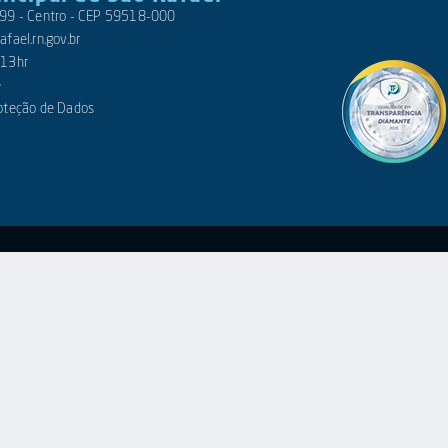
 399 - Centro - CEP 59518-000
fael.rn.gov.br
 13hr
e
roteção de Dados