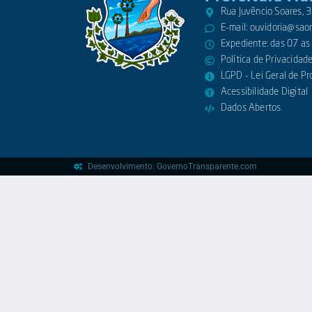
Rua Juvêncio Soares,
E-mail:
ouvidoria@saora
Expediente: das 07 as
Política de Privacidad
LGPD - Lei Geral de P
Acessibilidade Digital
Dados Abertos
Desenvolvimento: GovernoTransparente.com