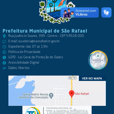
Prefeitura Municipal de São Rafael
Rua Juvêncio Soares, 399 - Centro - CEP 59518-000
E-mail:
ouvidoria@saorafael.rn.gov.br
Expediente: das 07 as 13hr
Política de Privacidade
LGPD - Lei Geral de Proteção de Dados
Acessibilidade Digital
Dados Abertos