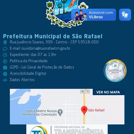
Prefeitura Municipal de São Rafael
Rua Juvêncio Soares, 399 - Centro - CEP 59518-000
E-mail:
ouvidoria@saorafael.rn.gov.br
Expediente: das 07 as 13hr
Política de Privacidade
LGPD - Lei Geral de Proteção de Dados
Acessibilidade Digital
Dados Abertos