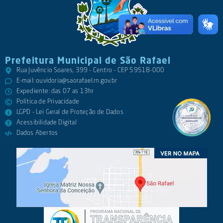
Prefeitura Municipal de São Rafael
Rua Juvêncio Soares, 399 - Centro - CEP 59518-000
E-mail:
ouvidoria@saorafael.rn.gov.br
Expediente: das 07 as 13hr
Política de Privacidade
LGPD - Lei Geral de Proteção de Dados
Acessibilidade Digital
Dados Abertos