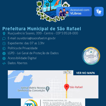
Prefeitura Municipal de São Rafael
Rua Juvêncio Soares, 399 - Centro - CEP 59518-000
E-mail:
ouvidoria@saorafael.rn.gov.br
Expediente: das 07 as 13hr
Política de Privacidade
LGPD - Lei Geral de Proteção de Dados
Acessibilidade Digital
Dados Abertos